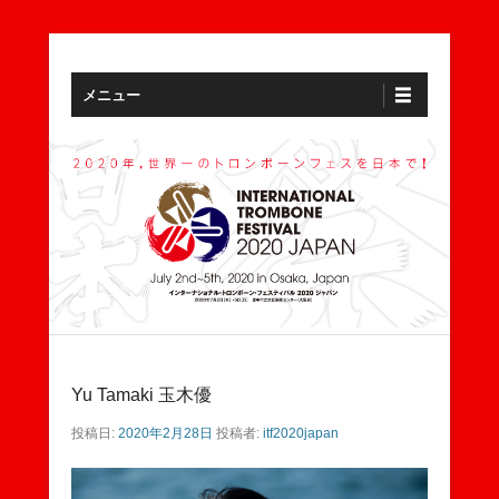
アジア初開催、世界一のトロンボーン音楽祭へ行こう！
ITF2020JAPAN
メインメニュー
コンテンツへスキップ
メニュー
Yu Tamaki 玉木優
投稿日:
2020年2月28日
投稿者:
itf2020japan