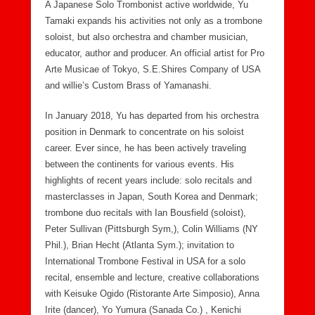
A Japanese Solo Trombonist active worldwide, Yu
Tamaki expands his activities not only as a trombone
soloist, but also orchestra and chamber musician,
educator, author and producer. An official artist for Pro
Arte Musicae of Tokyo, S.E.Shires Company of USA
and willie’s Custom Brass of Yamanashi.
In January 2018, Yu has departed from his orchestra
position in Denmark to concentrate on his soloist
career. Ever since, he has been actively traveling
between the continents for various events. His
highlights of recent years include: solo recitals and
masterclasses in Japan, South Korea and Denmark;
trombone duo recitals with Ian Bousfield (soloist),
Peter Sullivan (Pittsburgh Sym,), Colin Williams (NY
Phil.), Brian Hecht (Atlanta Sym.); invitation to
International Trombone Festival in USA for a solo
recital, ensemble and lecture, creative collaborations
with Keisuke Ogido (Ristorante Arte Simposio), Anna
Irite (dancer), Yo Yumura (Sanada Co.) , Kenichi