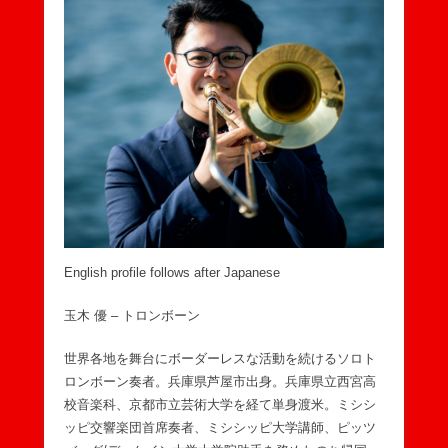
English profile follows after Japanese
玉木 優 – トロンボーン
世界各地を舞台にボーダーレスな活動を続けるソロト
ロンボーン奏者。兵庫県芦屋市出身。兵庫県立西宮高
校音楽科、京都市立芸術大学を経て単身渡米。ミシシ
ッピ交響楽団首席奏者、ミシシッピ大学講師、ピッツ