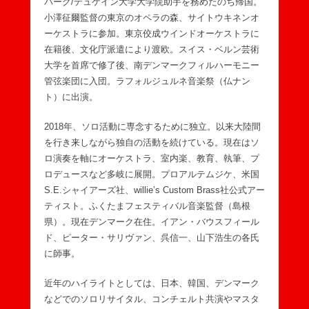
バーグ/デュケイン大学大学院助手を務めたのち帰国。
小澤征爾監督の東京のオペラの森、サイトウキネンオ
ーケストラに参加。東京佼成ウインドオーケストラに
在籍後、文化庁派遣により渡欧。スイス・ベルン芸術
大学を首席で修了後、南デンマークフィルハーモニー
管弦楽団に入団。ラフォルジュルネ音楽祭（仏ナン
ト）に出演。
2018年、ソロ活動に専念するために独立。以来大陸間
を行き来しながら独自の活動を続けている。現在はソ
ロ演奏を軸にオーケストラ、室内楽、教育、執筆、プ
ロデュースなど多岐に展開。プロアルテムジケ、米国
S.E.シャイアーズ社、willie’s Custom Brass社公式アー
ティスト。ふくたまフェスティバル音楽監督（島根
県）。現在デンマーク在住。イアン・バウスフィール
ド、ピーター・サリヴァン、呉信一、山下浩生の各氏
に師事。
近年のハイライトとしては、日本、韓国、デンマーク
などでのソロリサイタル、コンチェルト共演やマスタ