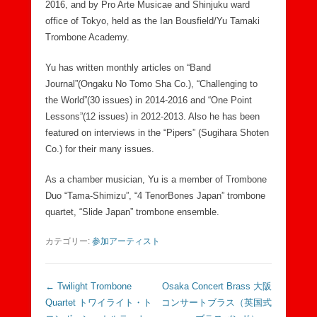
2016, and by Pro Arte Musicae and Shinjuku ward
office of Tokyo, held as the Ian Bousfield/Yu Tamaki
Trombone Academy.
Yu has written monthly articles on “Band
Journal”(Ongaku No Tomo Sha Co.), “Challenging to
the World”(30 issues) in 2014-2016 and “One Point
Lessons”(12 issues) in 2012-2013. Also he has been
featured on interviews in the “Pipers” (Sugihara Shoten
Co.) for their many issues.
As a chamber musician, Yu is a member of Trombone
Duo “Tama-Shimizu”, “4 TenorBones Japan” trombone
quartet, “Slide Japan” trombone ensemble.
カテゴリー:
参加アーティスト
投稿ナビゲーション
←
Twilight Trombone
Osaka Concert Brass 大阪
Quartet トワイライト・ト
コンサートブラス（英国式