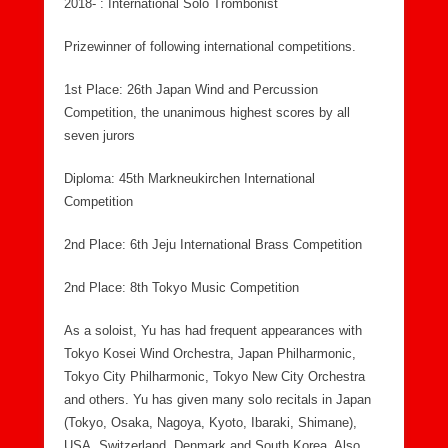
2018- : International Solo Trombonist
Prizewinner of following international competitions.
1st Place: 26th Japan Wind and Percussion
Competition, the unanimous highest scores by all
seven jurors
Diploma: 45th Markneukirchen International
Competition
2nd Place: 6th Jeju International Brass Competition
2nd Place: 8th Tokyo Music Competition
As a soloist, Yu has had frequent appearances with
Tokyo Kosei Wind Orchestra, Japan Philharmonic,
Tokyo City Philharmonic, Tokyo New City Orchestra
and others. Yu has given many solo recitals in Japan
(Tokyo, Osaka, Nagoya, Kyoto, Ibaraki, Shimane),
USA, Switzerland, Denmark and South Korea. Also