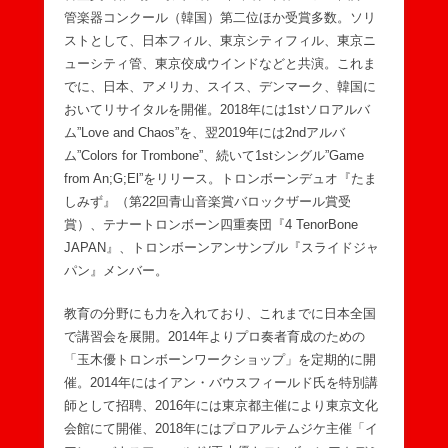
管楽器コンクール（韓国）第二位ほか受賞多数。ソリ
ストとして、日本フィル、東京シティフィル、東京ニ
ューシティ管、東京佼成ウインドなどと共演。これま
でに、日本、アメリカ、スイス、デンマーク、韓国に
おいてリサイタルを開催。2018年には1stソロアルバ
ム”Love and Chaos”を、翌2019年には2ndアルバ
ム”Colors for Trombone”、続いて1stシングル”Game
from An;G;El”をリリース。トロンボーンデュオ『たま
しみず』（第22回青山音楽賞バロックザール賞受
賞）、テナートロンボーン四重奏団『4 TenorBone
JAPAN』、トロンボーンアンサンブル『スライドジャ
パン』メンバー。
教育の分野にも力を入れており、これまでに日本全国
で講習会を展開。2014年よりプロ奏者育成のための
「玉木優トロンボーンワークショップ」を定期的に開
催。2014年にはイアン・バウスフィールド氏を特別講
師として招聘、2016年には東京都主催により東京文化
会館にて開催、2018年にはプロアルテムジケ主催「イ