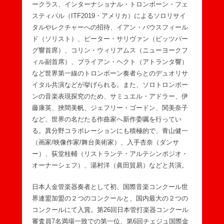
ークラス、インターナショナル・トロンボーン・フェ
スティバル（ITF2019・アメリカ）によるソロリサイ
タルやレクチャーへの招待、イアン・バウスフィール
ド（ソリスト）、ピーター・サリヴァン（ピッツバー
グ響首席）、コリン・ウィリアムス（ニューヨークフ
ィル副首席）、ブライアン・ヘクト（アトランタ響）
など世界第一線のトロンボーン奏者らとのデュオリサ
イタル共演などが挙げられる。また、ソロトロンボー
ンの音楽表現探究のため、サミュエル・アドラー、伊
藤康英、挾間美帆、ジェフリー・ゴードン、関美奈子
など、世界の名だたる作曲家へ新作委嘱を行ってい
る。異分野コラボレーションにも積極的で、青山健一
（画家/映像作家/舞台美術家）、入手杏奈（ダンサ
ー）、荻堂桂輔（リストランテ・アルテシンポジオ・
オーナーシェフ）、湯村洋（眞田貿易）などと共演。
日本人金管楽器奏者として初、国際音楽コンクール世
界連盟加盟の２つのコンクールと、国内最大の２つの
コンクールにて入賞。第26回日本管打楽器コンクール
審査員7名満場一致での第一位、第6回チェジュ国際金