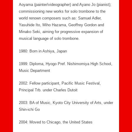
Aoyama (painter/videographer) and Ayano Jo (pianist);
commissioning new works for solo trombone to the
world renown composers such as: Samuel Adler,
Yasuhide Ito, Miho Hazama, Geoffrey Gordon and
Minako Seki, aiming for progressive expansion of
musical language of solo trombone.
1980: Born in Ashiya, Japan
1999: Diploma, Hyogo Pref. Nishimomiya High School,
Music Department
2002: Fellow participant, Pacific Music Festival,
Principal Trb. under Charles Dutoit
2003: BA of Music, Kyoto City University of Arts, under
Shin-ichi Go
2004: Moved to Chicago, the United States