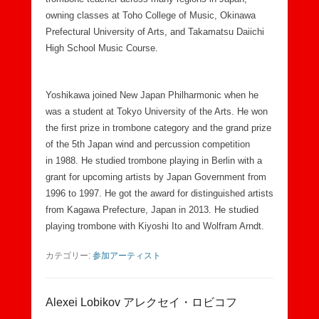
owning classes at Toho College of Music, Okinawa
Prefectural University of Arts, and Takamatsu Daiichi
High School Music Course.
Yoshikawa joined New Japan Philharmonic when he
was a student at Tokyo University of the Arts. He won
the first prize in trombone category and the grand prize
of the 5th Japan wind and percussion competition
in 1988. He studied trombone playing in Berlin with a
grant for upcoming artists by Japan Government from
1996 to 1997. He got the award for distinguished artists
from Kagawa Prefecture, Japan in 2013. He studied
playing trombone with Kiyoshi Ito and Wolfram Arndt.
カテゴリー:
参加アーティスト
Alexei Lobikov アレクセイ・ロビコフ