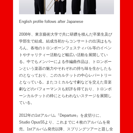
English profile follows after Japanese
2008年、東京藝術大学で共に研鑽を積んだ卒業生及び
学部生で結成。結成当初からコンサートの出演はもち
ろん、各地のトロンボーンフェスティバル等のイベン
トやチャリティー活動など幅広い活動を展開してい
る。中でもメンバーによる作編曲作品は、トロンボー
ンという楽器の魅力やそれぞれの持ち味を生かしたも
のとなっており、このカルテットの中心レパートリー
となっている。またコミカルな寸劇などを交えた音楽
劇などのパフォーマンスも好評を得ており、トロンボ
ーンカルテットの枠にとらわれないステージを展開し
ている。
2012年の1stアルバム『Departure』を皮切りに、
Studio Opus55より、これまでに４枚のアルバムを発
売。1stアルバム発売以降、スプリングツアーと題し全