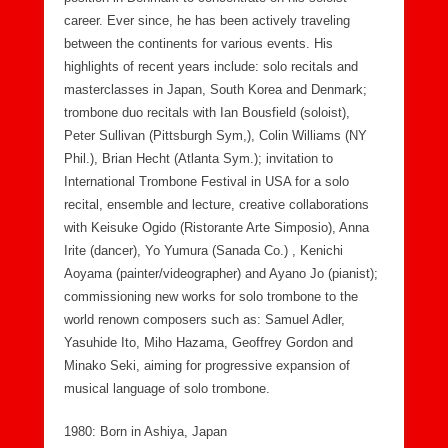
career. Ever since, he has been actively traveling
between the continents for various events. His
highlights of recent years include: solo recitals and
masterclasses in Japan, South Korea and Denmark;
trombone duo recitals with Ian Bousfield (soloist),
Peter Sullivan (Pittsburgh Sym,), Colin Williams (NY
Phil.), Brian Hecht (Atlanta Sym.); invitation to
International Trombone Festival in USA for a solo
recital, ensemble and lecture, creative collaborations
with Keisuke Ogido (Ristorante Arte Simposio), Anna
Irite (dancer), Yo Yumura (Sanada Co.) , Kenichi
Aoyama (painter/videographer) and Ayano Jo (pianist);
commissioning new works for solo trombone to the
world renown composers such as: Samuel Adler,
Yasuhide Ito, Miho Hazama, Geoffrey Gordon and
Minako Seki, aiming for progressive expansion of
musical language of solo trombone.
1980: Born in Ashiya, Japan