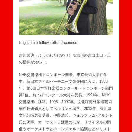
English bio follows after Japanese.
吉川武典（よしかわたけのり）※吉川の吉は土口（上
の横棒が短い）。
NHK交響楽団トロンボーン奏者。東京藝術大学在学
中、新日本フィルハーモニー交響楽団に入団。1988
年、第5回日本管打楽器コンクール・トロンボーン部門
第1位、およびコンクール大賞を受賞。1991年、NHK
交響楽団に移籍。1996～1997年、文化庁海外派遣芸術
家在外研修員としてベルリンへ留学。2013年、香川県
文化芸術選奨受賞。伊藤清氏、ヴォルフラム･アルント
氏に師事。オーケストラ活動のほか、リサイタルの開
催やオーケストラとのコンチェルト協演などソリスト