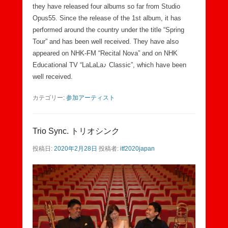
they have released four albums so far from Studio
Opus55. Since the release of the 1st album, it has
performed around the country under the title “Spring
Tour” and has been well received. They have also
appeared on NHK-FM “Recital Nova” and on NHK
Educational TV “LaLaLa♪ Classic”, which have been
well received.
カテゴリー:
参加アーティスト
Trio Sync. トリオシンク
投稿日:
2020年2月28日
投稿者:
itf2020japan