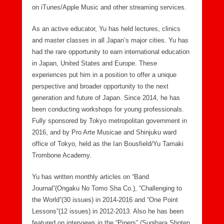
on iTunes/Apple Music and other streaming services.
As an active educator, Yu has held lectures, clinics
and master classes in all Japan’s major cities. Yu has
had the rare opportunity to earn international education
in Japan, United States and Europe. These
experiences put him in a position to offer a unique
perspective and broader opportunity to the next
generation and future of Japan. Since 2014, he has
been conducting workshops for young professionals.
Fully sponsored by Tokyo metropolitan government in
2016, and by Pro Arte Musicae and Shinjuku ward
office of Tokyo, held as the Ian Bousfield/Yu Tamaki
Trombone Academy.
Yu has written monthly articles on “Band
Journal”(Ongaku No Tomo Sha Co.), “Challenging to
the World”(30 issues) in 2014-2016 and “One Point
Lessons”(12 issues) in 2012-2013. Also he has been
featured on interviews in the “Pipers” (Sugihara Shoten