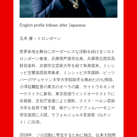
English profile follows after Japanese
玉木 優 – トロンボーン
世界各地を舞台にボーダーレスな活動を続けるソロト
ロンボーン奏者。兵庫県芦屋市出身。兵庫県立西宮高
校音楽科、京都市立芸術大学を経て単身渡米。ミシシ
ッピ交響楽団首席奏者、ミシシッピ大学講師、ピッツ
バーグ/デュケイン大学大学院助手を務めたのち帰国。
小澤征爾監督の東京のオペラの森、サイトウキネンオ
ーケストラに参加。東京佼成ウインドオーケストラに
在籍後、文化庁派遣により渡欧。スイス・ベルン芸術
大学を首席で修了後、南デンマークフィルハーモニー
管弦楽団に入団。ラフォルジュルネ音楽祭（仏ナン
ト）に出演。
2018年、ソロ活動に専念するために独立。以来大陸間