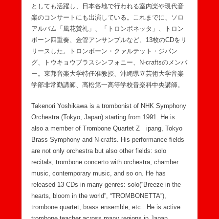
としても活躍し、日本各地で行われる室内楽や現代音
楽のコンサートにも出演している。これまでに、ソロ
アルバム「風花賛礼」、「トロンボネッタ」、トロン
ボーン四重奏、金管アンサンブルなど、13枚のCDをリ
リースした。トロンボーン・クァルテット・ジパン
グ、トウキョウブラスシンフォニー、N-craftsのメンバ
ー。東邦音楽大学特任准教授、沖縄県立芸術大学音楽
学部非常勤講師、高松第一高等学校音楽科中央講師。
Takenori Yoshikawa is a trombonist of NHK Symphony
Orchestra (Tokyo, Japan) starting from 1991. He is
also a member of Trombone Quartet Z ipang, Tokyo
Brass Symphony and N-crafts. His performance fields
are not only orchestra but also other fields: solo
recitals, trombone concerto with orchestra, chamber
music, contemporary music, and so on. He has
released 13 CDs in many genres: solo(“Breeze in the
hearts, bloom in the world”, “TROMBONETTA”),
trombone quartet, brass ensemble, etc.. He is active
trombone teacher across many regions in Japan,