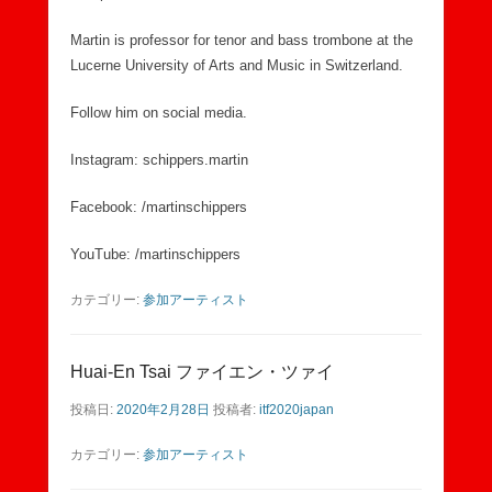
Martin is professor for tenor and bass trombone at the
Lucerne University of Arts and Music in Switzerland.
Follow him on social media.
Instagram: schippers.martin
Facebook: /martinschippers
YouTube: /martinschippers
カテゴリー:
参加アーティスト
Huai-En Tsai ファイエン・ツァイ
投稿日:
2020年2月28日
投稿者:
itf2020japan
カテゴリー:
参加アーティスト