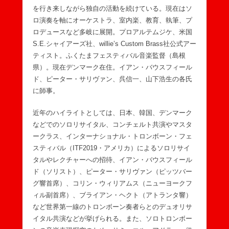
を行き来しながら独自の活動を続けている。現在はソ
ロ演奏を軸にオーケストラ、室内楽、教育、執筆、プ
ロデュースなど多岐に展開。プロアルテムジケ、米国
S.E.シャイアーズ社、willie’s Custom Brass社公式アー
ティスト。ふくたまフェスティバル音楽監督（島根
県）。現在デンマーク在住。イアン・バウスフィール
ド、ピーター・サリヴァン、呉信一、山下浩生の各氏
に師事。
近年のハイライトとしては、日本、韓国、デンマーク
などでのソロリサイタル、コンチェルト共演やマスタ
ークラス、インターナショナル・トロンボーン・フェ
スティバル（ITF2019・アメリカ）によるソロリサイ
タルやレクチャーへの招待、イアン・バウスフィール
ド（ソリスト）、ピーター・サリヴァン（ピッツバー
グ響首席）、コリン・ウィリアムス（ニューヨークフ
ィル副首席）、ブライアン・ヘクト（アトランタ響）
など世界第一線のトロンボーン奏者らとのデュオリサ
イタル共演などが挙げられる。また、ソロトロンボー