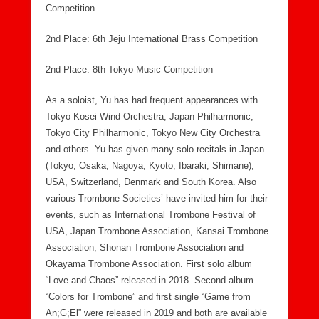
Competition
2nd Place: 6th Jeju International Brass Competition
2nd Place: 8th Tokyo Music Competition
As a soloist, Yu has had frequent appearances with
Tokyo Kosei Wind Orchestra, Japan Philharmonic,
Tokyo City Philharmonic, Tokyo New City Orchestra
and others. Yu has given many solo recitals in Japan
(Tokyo, Osaka, Nagoya, Kyoto, Ibaraki, Shimane),
USA, Switzerland, Denmark and South Korea. Also
various Trombone Societies’ have invited him for their
events, such as International Trombone Festival of
USA, Japan Trombone Association, Kansai Trombone
Association, Shonan Trombone Association and
Okayama Trombone Association. First solo album
“Love and Chaos” released in 2018. Second album
“Colors for Trombone” and first single “Game from
An;G;El” were released in 2019 and both are available