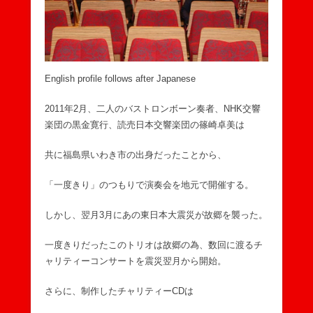
English profile follows after Japanese
2011年2月、二人のバストロンボーン奏者、NHK交響
楽団の黒金寛行、読売日本交響楽団の篠崎卓美は
共に福島県いわき市の出身だったことから、
「一度きり」のつもりで演奏会を地元で開催する。
しかし、翌月3月にあの東日本大震災が故郷を襲った。
一度きりだったこのトリオは故郷の為、数回に渡るチ
ャリティーコンサートを震災翌月から開始。
さらに、制作したチャリティーCDは