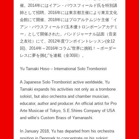
催。2014年にはイアン・バウスフィールド氏を特別講
師として招聘、2016年には東京都主催により東京文化
会館にて開催、2018年にはプロアルテムジケ主催「イ
アン・バウスフィールド/玉木優トロンボーンアカデミ
ー」として開催された。バンドジャーナル誌面（音楽
之友社）にて、2012年度ワンポイントレッスン(全12
回)、2014年～2016年コラム“世界に挑戦！～ボーダー
レスに夢を掴む”を連載（全30回）。
Yu Tamaki Hoso – International Solo Trombonist
A Japanese Solo Trombonist active worldwide, Yu
Tamaki expands his activities not only as a trombone
soloist, but also orchestra and chamber musician,
educator, author and producer. An official artist for Pro
Arte Musicae of Tokyo, S.E.Shires Company of USA
and willie’s Custom Brass of Yamanashi.
In January 2018, Yu has departed from his orchestra
position in Denmark to concentrate on his soloist