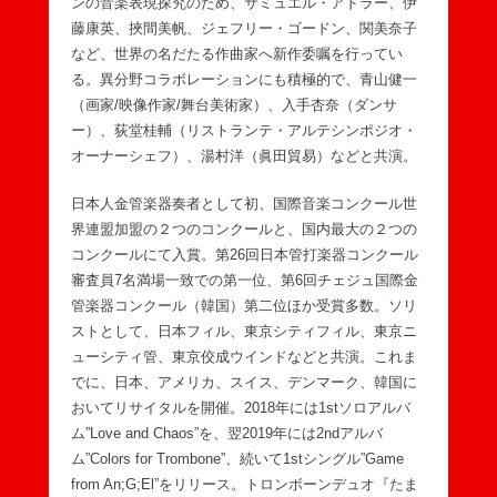
ンの音楽表現探究のため、サミュエル・アドラー、伊
藤康英、挾間美帆、ジェフリー・ゴードン、関美奈子
など、世界の名だたる作曲家へ新作委嘱を行ってい
る。異分野コラボレーションにも積極的で、青山健一
（画家/映像作家/舞台美術家）、入手杏奈（ダンサ
ー）、荻堂桂輔（リストランテ・アルテシンポジオ・
オーナーシェフ）、湯村洋（眞田貿易）などと共演。
日本人金管楽器奏者として初、国際音楽コンクール世
界連盟加盟の２つのコンクールと、国内最大の２つの
コンクールにて入賞。第26回日本管打楽器コンクール
審査員7名満場一致での第一位、第6回チェジュ国際金
管楽器コンクール（韓国）第二位ほか受賞多数。ソリ
ストとして、日本フィル、東京シティフィル、東京ニ
ューシティ管、東京佼成ウインドなどと共演。これま
でに、日本、アメリカ、スイス、デンマーク、韓国に
おいてリサイタルを開催。2018年には1stソロアルバ
ム”Love and Chaos”を、翌2019年には2ndアルバ
ム”Colors for Trombone”、続いて1stシングル”Game
from An;G;El”をリリース。トロンボーンデュオ『たま