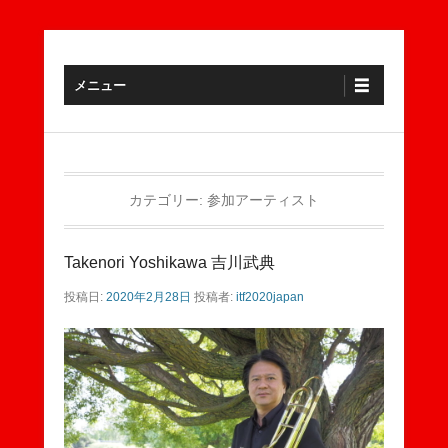
アジア初開催、世界一のトロンボーン音楽祭へ行こう！
ITF2020JAPAN
メインメニュー
コンテンツへスキップ
メニュー
カテゴリー:
参加アーティスト
Takenori Yoshikawa 吉川武典
投稿日:
2020年2月28日
投稿者:
itf2020japan