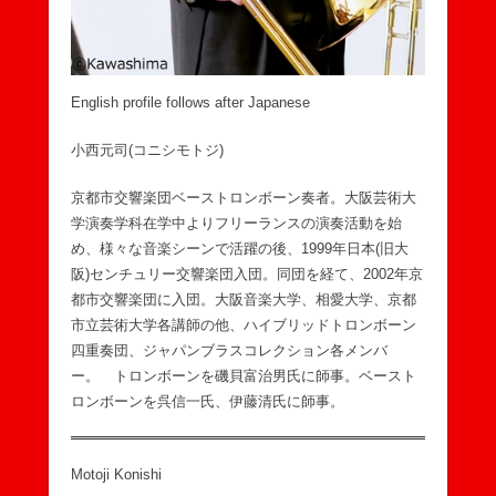
English profile follows after Japanese
小西元司(コニシモトジ)
京都市交響楽団ベーストロンボーン奏者。大阪芸術大
学演奏学科在学中よりフリーランスの演奏活動を始
め、様々な音楽シーンで活躍の後、1999年日本(旧大
阪)センチュリー交響楽団入団。同団を経て、2002年京
都市交響楽団に入団。大阪音楽大学、相愛大学、京都
市立芸術大学各講師の他、ハイブリッドトロンボーン
四重奏団、ジャパンブラスコレクション各メンバ
ー。 トロンボーンを磯貝富治男氏に師事。ベースト
ロンボーンを呉信一氏、伊藤清氏に師事。
Motoji Konishi