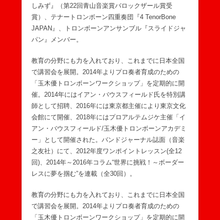
しみず』（第22回青山音楽賞バロックザール賞受
賞）、テナートロンボーン四重奏団『4 TenorBone
JAPAN』、トロンボーンアンサンブル『スライドジャ
パン』メンバー。
教育の分野にも力を入れており、これまでに日本全国
で講習会を展開。2014年よりプロ奏者育成のための
「玉木優トロンボーンワークショップ」を定期的に開
催。2014年にはイアン・バウスフィールド氏を特別講
師として招聘、2016年には東京都主催により東京文化
会館にて開催、2018年にはプロアルテムジケ主催「イ
アン・バウスフィールド/玉木優トロンボーンアカデミ
ー」として開催された。バンドジャーナル誌面（音楽
之友社）にて、2012年度ワンポイントレッスン(全12
回)、2014年～2016年コラム“世界に挑戦！～ボーダー
レスに夢を掴む”を連載（全30回）。
教育の分野にも力を入れており、これまでに日本全国
で講習会を展開。2014年よりプロ奏者育成のための
「玉木優トロンボーンワークショップ」を定期的に開